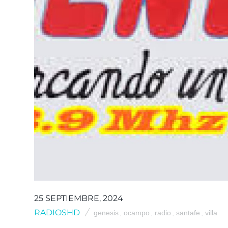
25 SEPTIEMBRE, 2024
RADIOSHD
genesis
,
ocampo
,
radio
,
santafe
,
villa