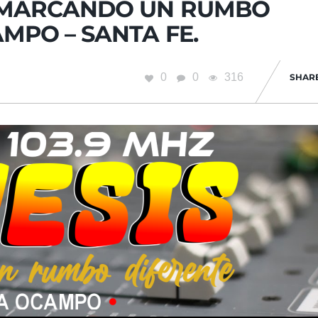
 – MARCANDO UN RUMBO
AMPO – SANTA FE.
0
0
316
SHAR