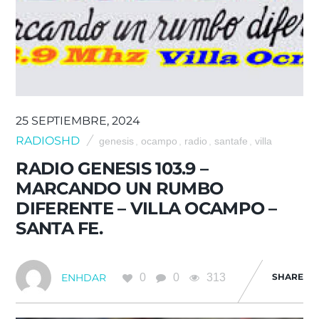
25 SEPTIEMBRE, 2024
RADIOSHD
genesis
,
ocampo
,
radio
,
santafe
,
villa
RADIO GENESIS 103.9 –
MARCANDO UN RUMBO
DIFERENTE – VILLA OCAMPO –
SANTA FE.
0
0
313
SHARE
ENHDAR