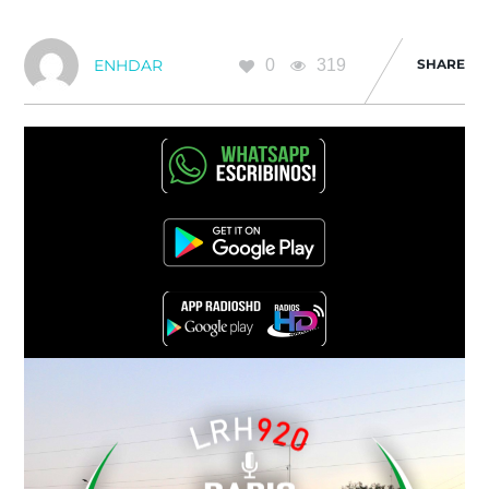
0
319
SHARE
ENHDAR